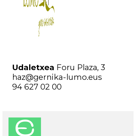
Udaletxea
Foru Plaza, 3
haz@gernika-lumo.eus
94 627 02 00